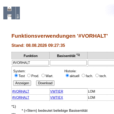
Funktionsverwendungen '#VORHALT'
Stand: 08.08.2026 09:27:35
*1)
Funktion
Basisentität
System:
Historie:
Test
Prod.
Wart.
aktuell
fach.
tech.
#VORHALT
VWTIER
LOM
#VORHALT
VWTIEX
LOM
*1)
* (=Stern) bedeutet beliebige Basisentität