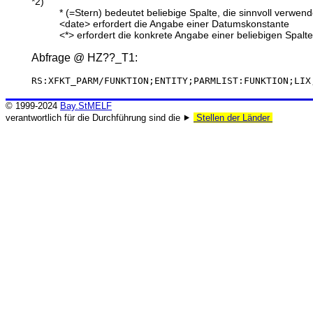
*2)
* (=Stern) bedeutet beliebige Spalte, die sinnvoll verwe
<date> erfordert die Angabe einer Datumskonstante
<*> erfordert die konkrete Angabe einer beliebigen Spalte
Abfrage @
HZ??_T1
:
RS:XFKT_PARM/FUNKTION;ENTITY;PARMLIST:FUNKTION;LIX
© 1999-2024
Bay.StMELF
verantwortlich für die Durchführung sind die ⯈
Stellen der Länder