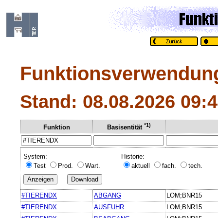
Funktionsverwendun
Stand: 08.08.2026 09:
*1)
Funktion
Basisentität
System:
Historie:
Test
Prod.
Wart.
aktuell
fach.
tech.
#TIERENDX
ABGANG
LOM;BNR15
#TIERENDX
AUSFUHR
LOM;BNR15