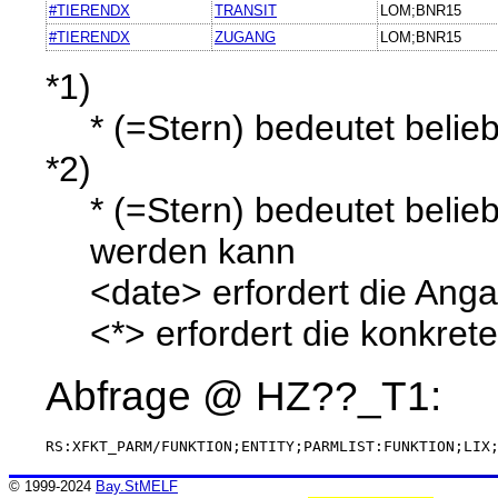
#TIERENDX
TRANSIT
LOM;BNR15
#TIERENDX
ZUGANG
LOM;BNR15
*1)
* (=Stern) bedeutet belieb
*2)
* (=Stern) bedeutet belie
werden kann
<date> erfordert die Ang
<*> erfordert die konkret
Abfrage @
HZ??_T1
:
RS:XFKT_PARM/FUNKTION;ENTITY;PARMLIST:FUNKTION;LIX
© 1999-2024
Bay.StMELF