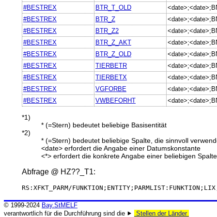
#BESTREX
BTR_T_OLD
<date>;<date>;
#BESTREX
BTR_Z
<date>;<date>;
#BESTREX
BTR_Z2
<date>;<date>;
#BESTREX
BTR_Z_AKT
<date>;<date>;
#BESTREX
BTR_Z_OLD
<date>;<date>;
#BESTREX
TIERBETR
<date>;<date>;
#BESTREX
TIERBETX
<date>;<date>;
#BESTREX
VGFORBE
<date>;<date>;
#BESTREX
VWBEFORHT
<date>;<date>;
*1)
* (=Stern) bedeutet beliebige Basisentität
*2)
* (=Stern) bedeutet beliebige Spalte, die sinnvoll verwe
<date> erfordert die Angabe einer Datumskonstante
<*> erfordert die konkrete Angabe einer beliebigen Spalte
Abfrage @
HZ??_T1
:
RS:XFKT_PARM/FUNKTION;ENTITY;PARMLIST:FUNKTION;LIX
© 1999-2024
Bay.StMELF
verantwortlich für die Durchführung sind die ⯈
Stellen der Länder