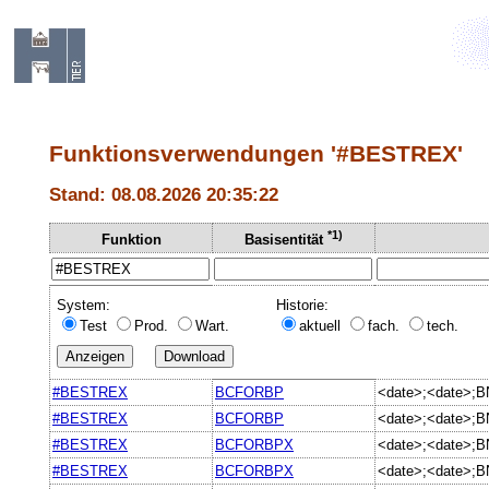
Funktionsverwendungen '#BESTREX'
Stand: 08.08.2026 20:35:22
*1)
Funktion
Basisentität
System:
Historie:
Test
Prod.
Wart.
aktuell
fach.
tech.
#BESTREX
BCFORBP
<date>;<date>;
#BESTREX
BCFORBP
<date>;<date>;
#BESTREX
BCFORBPX
<date>;<date>;
#BESTREX
BCFORBPX
<date>;<date>;