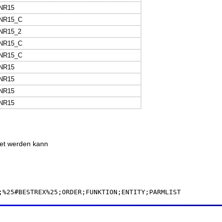
BNR15
BNR15_C
BNR15_2
BNR15_C
BNR15_C
BNR15
BNR15
BNR15
BNR15
ndet werden kann
;%25#BESTREX%25;ORDER;FUNKTION;ENTITY;PARMLIST