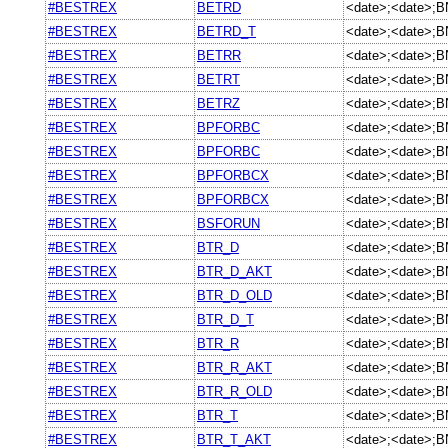
#BESTREX
BETRD
<date>;<date>;
#BESTREX
BETRD_T
<date>;<date>;
#BESTREX
BETRR
<date>;<date>;
#BESTREX
BETRT
<date>;<date>;
#BESTREX
BETRZ
<date>;<date>;
#BESTREX
BPFORBC
<date>;<date>;
#BESTREX
BPFORBC
<date>;<date>;
#BESTREX
BPFORBCX
<date>;<date>;
#BESTREX
BPFORBCX
<date>;<date>;
#BESTREX
BSFORUN
<date>;<date>;
#BESTREX
BTR_D
<date>;<date>;
#BESTREX
BTR_D_AKT
<date>;<date>;
#BESTREX
BTR_D_OLD
<date>;<date>;
#BESTREX
BTR_D_T
<date>;<date>;
#BESTREX
BTR_R
<date>;<date>;
#BESTREX
BTR_R_AKT
<date>;<date>;
#BESTREX
BTR_R_OLD
<date>;<date>;
#BESTREX
BTR_T
<date>;<date>;
#BESTREX
BTR_T_AKT
<date>;<date>;