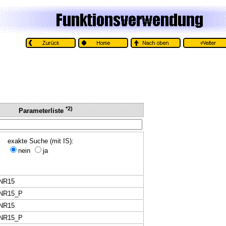
*2)
Parameterliste
exakte Suche (mit IS):
nein
ja
BNR15
BNR15_P
BNR15
BNR15_P