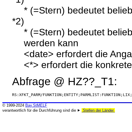
* (=Stern) bedeutet belieb
*2)
* (=Stern) bedeutet belie
werden kann
<date> erfordert die Ang
<*> erfordert die konkret
Abfrage @
HZ??_T1
:
RS:XFKT_PARM/FUNKTION;ENTITY;PARMLIST:FUNKTION;LIX
© 1999-2024
Bay.StMELF
verantwortlich für die Durchführung sind die ⯈
Stellen der Länder