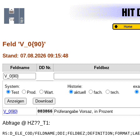
Feld 'V_0{90}'
Stand: 07.08.2026 09:15:48
Feldname
DD Nr.
Feldbez
System:
Historie:
exa
Test
Prod.
Wart.
aktuell
fach.
tech.
V_0{90}
003066
Prüferangabe Vorsaz, in Prozent
Abfrage @
HZ??_T1
:
RS:D_ELE_COD/FELDNAME;DDI;FELDBEZ;DEFINITION;FORMAT;LAE