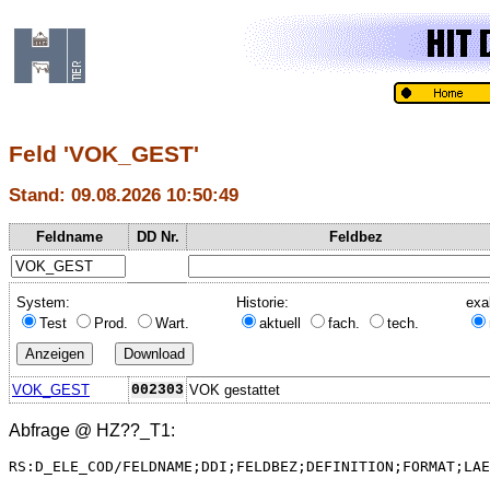
Feld 'VOK_GEST'
Stand: 09.08.2026 10:50:49
Feldname
DD Nr.
Feldbez
System:
Historie:
exa
Test
Prod.
Wart.
aktuell
fach.
tech.
VOK_GEST
002303
VOK gestattet
Abfrage @
HZ??_T1
:
RS:D_ELE_COD/FELDNAME;DDI;FELDBEZ;DEFINITION;FORMAT;LAE