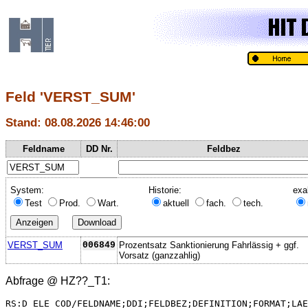
Feld 'VERST_SUM'
Stand: 08.08.2026 14:46:00
Feldname
DD Nr.
Feldbez
System:
Historie:
exa
Test
Prod.
Wart.
aktuell
fach.
tech.
VERST_SUM
006849
Prozentsatz Sanktionierung Fahrlässig + ggf.
Vorsatz (ganzzahlig)
Abfrage @
HZ??_T1
:
RS:D_ELE_COD/FELDNAME;DDI;FELDBEZ;DEFINITION;FORMAT;LAE