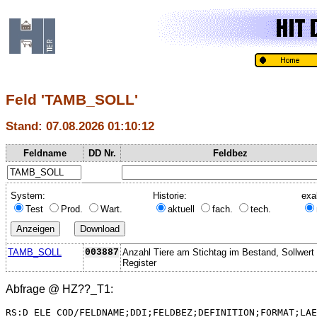
Feld 'TAMB_SOLL'
Stand: 07.08.2026 01:10:12
Feldname
DD Nr.
Feldbez
System:
Historie:
exa
Test
Prod.
Wart.
aktuell
fach.
tech.
TAMB_SOLL
003887
Anzahl Tiere am Stichtag im Bestand, Sollwert 
Register
Abfrage @
HZ??_T1
:
RS:D_ELE_COD/FELDNAME;DDI;FELDBEZ;DEFINITION;FORMAT;LAE