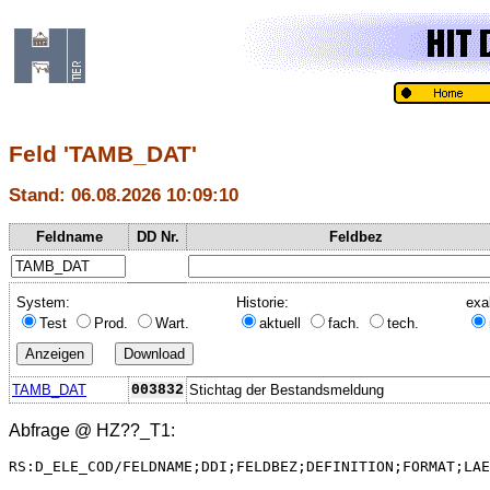
Feld 'TAMB_DAT'
Stand: 06.08.2026 10:09:10
Feldname
DD Nr.
Feldbez
System:
Historie:
exa
Test
Prod.
Wart.
aktuell
fach.
tech.
TAMB_DAT
003832
Stichtag der Bestandsmeldung
Abfrage @
HZ??_T1
:
RS:D_ELE_COD/FELDNAME;DDI;FELDBEZ;DEFINITION;FORMAT;LAE