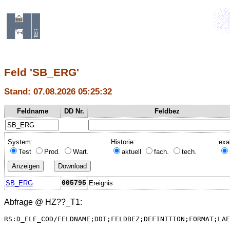
Feld 'SB_ERG'
Stand: 07.08.2026 05:25:32
Feldname
DD Nr.
Feldbez
System:
Historie:
exa
Test
Prod.
Wart.
aktuell
fach.
tech.
SB_ERG
005795
Ereignis
Abfrage @
HZ??_T1
:
RS:D_ELE_COD/FELDNAME;DDI;FELDBEZ;DEFINITION;FORMAT;LAE