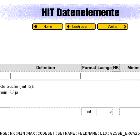
Definition
Format
Laenge
NK
Mini
kte Suche (mit IS):
nein
ja
int
5
NGE;NK;MIN;MAX;CODESET;SETNAME:FELDNAME;LIX;%25SB_ERG%25