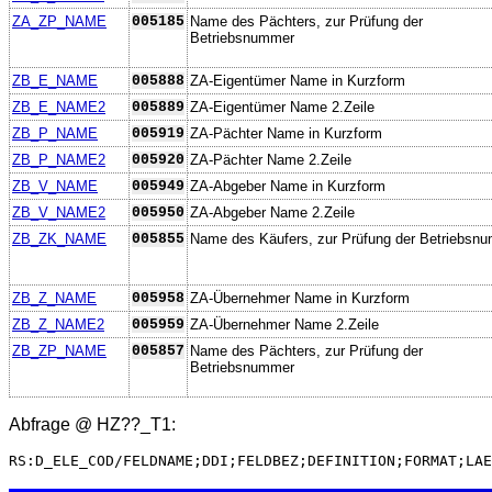
ZA_ZP_NAME
005185
Name des Pächters, zur Prüfung der
Betriebsnummer
ZB_E_NAME
005888
ZA-Eigentümer Name in Kurzform
ZB_E_NAME2
005889
ZA-Eigentümer Name 2.Zeile
ZB_P_NAME
005919
ZA-Pächter Name in Kurzform
ZB_P_NAME2
005920
ZA-Pächter Name 2.Zeile
ZB_V_NAME
005949
ZA-Abgeber Name in Kurzform
ZB_V_NAME2
005950
ZA-Abgeber Name 2.Zeile
ZB_ZK_NAME
005855
Name des Käufers, zur Prüfung der Betriebsn
ZB_Z_NAME
005958
ZA-Übernehmer Name in Kurzform
ZB_Z_NAME2
005959
ZA-Übernehmer Name 2.Zeile
ZB_ZP_NAME
005857
Name des Pächters, zur Prüfung der
Betriebsnummer
Abfrage @
HZ??_T1
:
RS:D_ELE_COD/FELDNAME;DDI;FELDBEZ;DEFINITION;FORMAT;LAE