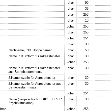
char
99
char
36
char
256
char
10
vchar
255
char
255
vchar
254
char
30
Nachname, inkl. Doppelnamen
char
50
Name in Kurzform für Adressfenster
char
30
vchar
255
Name in Kurzform für Adressfenster
char
30
aus Betriebsstammsatz
2.Namenszeile für Adressfenster
char
30
2.Namenszeile für Adressfenster aus
char
30
Betriebsstammsatz
vchar
254
Name (haupsächlich für #BSETESTZ
char
30
Ergebnisfunktion)
irma
vchar
255