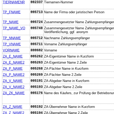
TIERNAMENR
002337
Tiernamen-Nummer
TP_FNAME
005713
Name der Firma oder juristischen Person
TP_NAME
005724
Zusammengesetzter Name Zahlungsempfänger
TP_NAME_VO
005748
Zusammengesetzter Name Zahlungsempfänger
Veröffentlichung, ggf. anonym
TP_NNAME
005712
Nachname Zahlungsempfänger
TP_VNAME
005711
Vorname Zahlungsempfänger
VORNAME
800602
Vorname
ZA_E_NAME
005262
ZA-Eigentümer Name in Kurzform
ZA_E_NAME2
005263
ZA-Eigentümer Name 2.Zeile
ZA_P_NAME
005268
ZA-Pächter Name in Kurzform
ZA_P_NAME2
005269
ZA-Pächter Name 2.Zeile
ZA_V_NAME
005191
ZA-Abgeber Name in Kurzform
ZA_V_NAME2
005193
ZA-Abgeber Name 2.Zeile
ZA_ZK_NAME
005176
Name des Käufers, zur Prüfung der Betriebsn
ZA_Z_NAME
005192
ZA-Übernehmer Name in Kurzform
ZA_Z_NAME2
005194
ZA-Übernehmer Name 2.Zeile