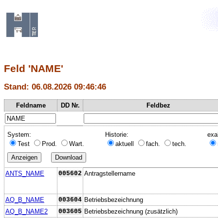
Feld 'NAME'
Stand: 06.08.2026 09:46:46
Feldname
DD Nr.
Feldbez
System:
Historie:
exa
Test
Prod.
Wart.
aktuell
fach.
tech.
ANTS_NAME
005602
Antragstellername
AQ_B_NAME
003604
Betriebsbezeichnung
AQ_B_NAME2
003605
Betriebsbezeichnung (zusätzlich)