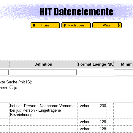
Definition
Format
Laenge
NK
Mini
kte Suche (mit IS):
nein
ja
bei nat. Person - Nachname Vorname,
vchar
200
bei jur. Person - Eingetragene
Bezeichnung
vchar
128
vchar
128