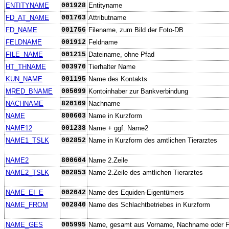
ENTITYNAME
001928
Entityname
FD_AT_NAME
001763
Attributname
FD_NAME
001756
Filename, zum Bild der Foto-DB
FELDNAME
001912
Feldname
FILE_NAME
001215
Dateiname, ohne Pfad
HT_THNAME
003970
Tierhalter Name
KUN_NAME
001195
Name des Kontakts
MRED_BNAME
005099
Kontoinhaber zur Bankverbindung
NACHNAME
820109
Nachname
NAME
800603
Name in Kurzform
NAME12
001238
Name + ggf. Name2
NAME1_TSLK
002852
Name in Kurzform des amtlichen Tierarztes
NAME2
800604
Name 2.Zeile
NAME2_TSLK
002853
Name 2.Zeile des amtlichen Tierarztes
NAME_EI_E
002042
Name des Equiden-Eigentümers
NAME_FROM
002840
Name des Schlachtbetriebes in Kurzform
NAME_GES
005995
Name, gesamt aus Vorname, Nachname oder F