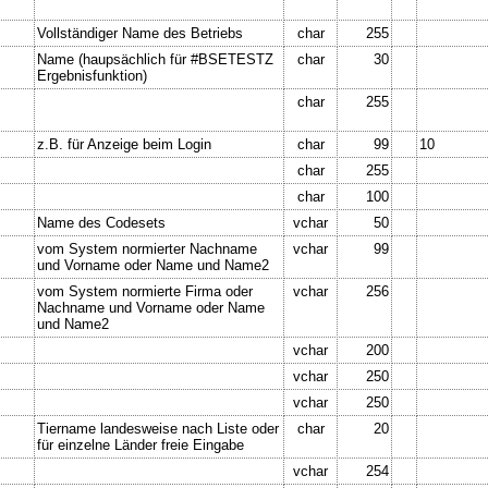
Vollständiger Name des Betriebs
char
255
Name (haupsächlich für #BSETESTZ
char
30
Ergebnisfunktion)
char
255
z.B. für Anzeige beim Login
char
99
10
char
255
char
100
Name des Codesets
vchar
50
vom System normierter Nachname
vchar
99
und Vorname oder Name und Name2
vom System normierte Firma oder
vchar
256
Nachname und Vorname oder Name
und Name2
vchar
200
vchar
250
vchar
250
Tiername landesweise nach Liste oder
char
20
für einzelne Länder freie Eingabe
vchar
254