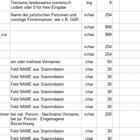
Tiername landesweise numerisch
lng
8
codiert oder 0 für freie Eingabe
Name der juristischen Personen und
vchar
254
sonstige Firmennamen, wie z.B. GbR.
vchar
999
 zur
vchar
999
vchar
254
vchar
254
ein oder mehrere Vornamen
char
50
Feld NAME aus Stammdaten
char
30
Feld NAME aus Stammdaten
char
30
Feld NAME aus Stammdaten
char
30
Feld NAME aus Stammdaten
char
30
Feld NAME aus Stammdaten
char
30
Feld NAME aus Stammdaten
char
30
ummer
bei nat. Person - Nachname Vorname,
vchar
200
bei jur. Person - Eingetragene
Bezeichnung
Feld NAME aus Stammdaten
char
30
Feld NAME aus Stammdaten
char
30