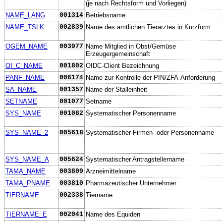
(je nach Rechtsform und Vorliegen)
NAME_LANG
001314
Betriebsname
NAME_TSLK
002839
Name des amtlichen Tierarztes in Kurzform
OGEM_NAME
003977
Name Mitglied in Obst/Gemüse
Erzeugergemeinschaft
OI_C_NAME
001802
OIDC-Client Bezeichnung
PANF_NAME
006174
Name zur Kontrolle der PIN/ZFA-Anforderung
SA_NAME
001357
Name der Stalleinheit
SETNAME
001077
Setname
SYS_NAME
001082
Systematischer Personenname
SYS_NAME_2
005618
Systematischer Firmen- oder Personenname
SYS_NAME_A
005624
Systematischer Antragstellername
TAMA_NAME
003809
Arzneimittelname
TAMA_PNAME
003810
Pharmazeutischer Unternehmer
TIERNAME
002338
Tiername
TIERNAME_E
002041
Name des Equiden