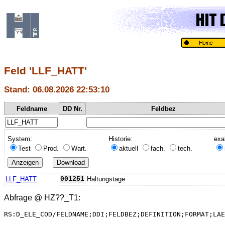
Feld 'LLF_HATT'
Stand: 06.08.2026 22:53:10
Feldname
DD Nr.
Feldbez
System:
Historie:
exa
Test
Prod.
Wart.
aktuell
fach.
tech.
LLF_HATT
001251
Haltungstage
Abfrage @
HZ??_T1
:
RS:D_ELE_COD/FELDNAME;DDI;FELDBEZ;DEFINITION;FORMAT;LAE