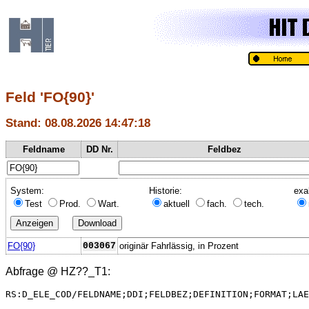
Feld 'FO{90}'
Stand: 08.08.2026 14:47:18
Feldname
DD Nr.
Feldbez
System:
Historie:
exa
Test
Prod.
Wart.
aktuell
fach.
tech.
FO{90}
003067
originär Fahrlässig, in Prozent
Abfrage @
HZ??_T1
:
RS:D_ELE_COD/FELDNAME;DDI;FELDBEZ;DEFINITION;FORMAT;LAE