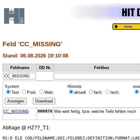
Feld 'CC_MISSING'
Stand: 06.08.2026 19:10:08
Feldname
DD Nr.
Feldbez
System:
Historie:
exa
Test
Prod.
Wart.
aktuell
fach.
tech.
CC_MISSING
006076
Wie weit fertig, bzw. welche Teile fehlen noch
Abfrage @
HZ??_T1
:
RS:D_ELE_COD/FELDNAME;DDI;FELDBEZ;DEFINITION;FORMAT;LAE