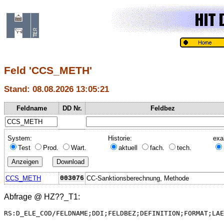
Feld 'CCS_METH'
Stand: 08.08.2026 13:05:21
Feldname
DD Nr.
Feldbez
System:
Historie:
exa
Test
Prod.
Wart.
aktuell
fach.
tech.
CCS_METH
003076
CC-Sanktionsberechnung, Methode
Abfrage @
HZ??_T1
:
RS:D_ELE_COD/FELDNAME;DDI;FELDBEZ;DEFINITION;FORMAT;LAE