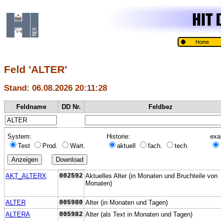
Feld 'ALTER'
Stand: 06.08.2026 20:11:28
Feldname
DD Nr.
Feldbez
System:
Historie:
exa
Test
Prod.
Wart.
aktuell
fach.
tech.
AKT_ALTERX
002592
Aktuelles Alter (in Monaten und Bruchteile von
Monaten)
ALTER
005980
Alter (in Monaten und Tagen)
ALTERA
005982
Alter (als Text in Monaten und Tagen)