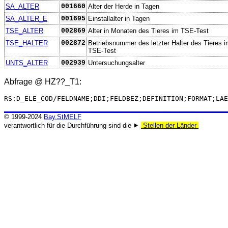
SA_ALTER
001660
Alter der Herde in Tagen
SA_ALTER_E
001695
Einstallalter in Tagen
TSE_ALTER
002869
Alter in Monaten des Tieres im TSE-Test
TSE_HALTER
002872
Betriebsnummer des letzter Halter des Tieres 
TSE-Test
UNTS_ALTER
002939
Untersuchungsalter
Abfrage @
HZ??_T1
:
RS:D_ELE_COD/FELDNAME;DDI;FELDBEZ;DEFINITION;FORMAT;LAE
© 1999-2024
Bay.StMELF
verantwortlich für die Durchführung sind die ⯈
Stellen der Länder