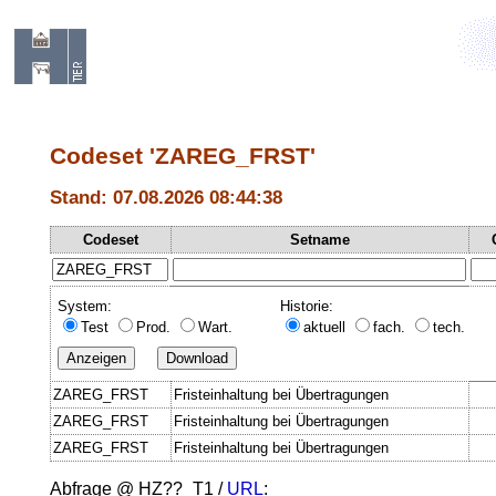
Codeset 'ZAREG_FRST'
Stand: 07.08.2026 08:44:38
Codeset
Setname
System:
Historie:
Test
Prod.
Wart.
aktuell
fach.
tech.
ZAREG_FRST
Fristeinhaltung bei Übertragungen
ZAREG_FRST
Fristeinhaltung bei Übertragungen
ZAREG_FRST
Fristeinhaltung bei Übertragungen
Abfrage @
HZ??_T1
/
URL
: