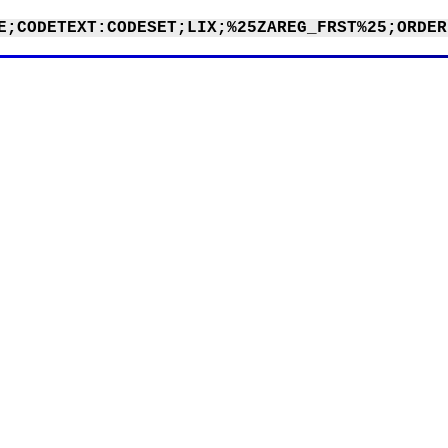
E;CODETEXT:CODESET;LIX;%25ZAREG_FRST%25;ORDER