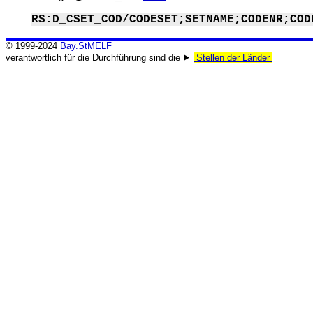
RS:D_CSET_COD/CODESET;SETNAME;CODENR;COD
© 1999-2024
Bay.StMELF
verantwortlich für die Durchführung sind die ⯈
Stellen der Länder