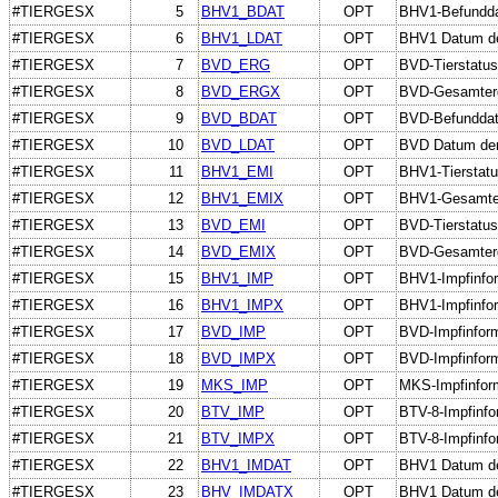
#TIERGESX
5
BHV1_BDAT
OPT
BHV1-Befundda
#TIERGESX
6
BHV1_LDAT
OPT
BHV1 Datum de
#TIERGESX
7
BVD_ERG
OPT
BVD-Tierstatus
#TIERGESX
8
BVD_ERGX
OPT
BVD-Gesamterge
#TIERGESX
9
BVD_BDAT
OPT
BVD-Befundda
#TIERGESX
10
BVD_LDAT
OPT
BVD Datum der
#TIERGESX
11
BHV1_EMI
OPT
BHV1-Tierstatu
#TIERGESX
12
BHV1_EMIX
OPT
BHV1-Gesamterg
#TIERGESX
13
BVD_EMI
OPT
BVD-Tierstatus
#TIERGESX
14
BVD_EMIX
OPT
BVD-Gesamterge
#TIERGESX
15
BHV1_IMP
OPT
BHV1-Impfinfo
#TIERGESX
16
BHV1_IMPX
OPT
BHV1-Impfinform
#TIERGESX
17
BVD_IMP
OPT
BVD-Impfinfor
#TIERGESX
18
BVD_IMPX
OPT
BVD-Impfinforma
#TIERGESX
19
MKS_IMP
OPT
MKS-Impfinform
#TIERGESX
20
BTV_IMP
OPT
BTV-8-Impfinfo
#TIERGESX
21
BTV_IMPX
OPT
BTV-8-Impfinfor
#TIERGESX
22
BHV1_IMDAT
OPT
BHV1 Datum de
#TIERGESX
23
BHV_IMDATX
OPT
BHV1 Datum de