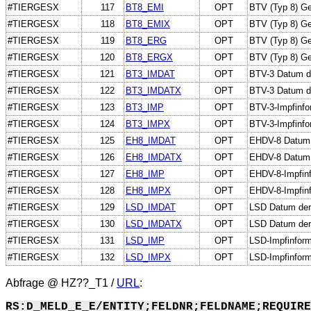
#TIERGESX
117
BT8_EMI
OPT
BTV (Typ 8) Ge
#TIERGESX
118
BT8_EMIX
OPT
BTV (Typ 8) Ge
#TIERGESX
119
BT8_ERG
OPT
BTV (Typ 8) Ge
#TIERGESX
120
BT8_ERGX
OPT
BTV (Typ 8) Ge
#TIERGESX
121
BT3_IMDAT
OPT
BTV-3 Datum de
#TIERGESX
122
BT3_IMDATX
OPT
BTV-3 Datum d
#TIERGESX
123
BT3_IMP
OPT
BTV-3-Impfinfo
#TIERGESX
124
BT3_IMPX
OPT
BTV-3-Impfinfor
#TIERGESX
125
EH8_IMDAT
OPT
EHDV-8 Datum 
#TIERGESX
126
EH8_IMDATX
OPT
EHDV-8 Datum 
#TIERGESX
127
EH8_IMP
OPT
EHDV-8-Impfin
#TIERGESX
128
EH8_IMPX
OPT
EHDV-8-Impfinfo
#TIERGESX
129
LSD_IMDAT
OPT
LSD Datum der 
#TIERGESX
130
LSD_IMDATX
OPT
LSD Datum der
#TIERGESX
131
LSD_IMP
OPT
LSD-Impfinform
#TIERGESX
132
LSD_IMPX
OPT
LSD-Impfinforma
Abfrage @
HZ??_T1
/
URL
:
RS:D_MELD_E_E/ENTITY;FELDNR;FELDNAME;REQUIRE