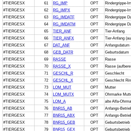
#TIERGESX
61
RG_IMP
OPT
Rindergrippe-Im
#TIERGESX
62
RG_IMPX
OPT
Rindergrippe-Im
#TIERGESX
63
RG_IMDATF
OPT
Rindergrippe D
#TIERGESX
64
RG_IMDATM
OPT
Rindergrippe D
#TIERGESX
65
TIER_ANF
OPT
Tier-Anfang
#TIERGESX
66
TIER_ANFX
OPT
Tier-Anfang (au
#TIERGESX
67
DAT_ANF
OPT
Anfangsdatum 
#TIERGESX
68
GEB_DATR
OPT
Geburtsdatum
#TIERGESX
69
RASSE
OPT
Rasse
#TIERGESX
70
RASSE_X
OPT
Rasse (aufberei
#TIERGESX
71
GESCHL_R
OPT
Geschlecht
#TIERGESX
72
GESCHL_X
OPT
Geschlecht Rind
#TIERGESX
73
LOM_MUT
OPT
Mutter
#TIERGESX
74
LOM_MUTX
OPT
Ohrmarke Mutt
#TIERGESX
75
LOM_A
OPT
alte Alfa-Ohrm
#TIERGESX
76
BNR15_AB
OPT
Anfangs-Betrie
#TIERGESX
77
BNR15_ABX
OPT
Anfangs-Betrieb
#TIERGESX
78
BNR15_GEB
OPT
Geburtsbetrieb
#TIERGESX
79
BNR15_GEX
OPT
Geburtsbetrieb 