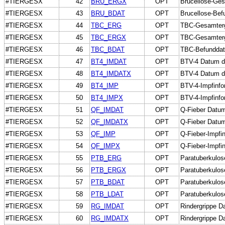
#TIERGESX
42
BRU_ERGX
OPT
Brucellose-Gesa
#TIERGESX
43
BRU_BDAT
OPT
Brucellose-Be
#TIERGESX
44
TBC_ERG
OPT
TBC-Gesamter
#TIERGESX
45
TBC_ERGX
OPT
TBC-Gesamterge
#TIERGESX
46
TBC_BDAT
OPT
TBC-Befundda
#TIERGESX
47
BT4_IMDAT
OPT
BTV-4 Datum de
#TIERGESX
48
BT4_IMDATX
OPT
BTV-4 Datum d
#TIERGESX
49
BT4_IMP
OPT
BTV-4-Impfinfo
#TIERGESX
50
BT4_IMPX
OPT
BTV-4-Impfinfor
#TIERGESX
51
QF_IMDAT
OPT
Q-Fieber Datum
#TIERGESX
52
QF_IMDATX
OPT
Q-Fieber Datum
#TIERGESX
53
QF_IMP
OPT
Q-Fieber-Impfi
#TIERGESX
54
QF_IMPX
OPT
Q-Fieber-Impfin
#TIERGESX
55
PTB_ERG
OPT
Paratuberkulo
#TIERGESX
56
PTB_ERGX
OPT
Paratuberkulos
#TIERGESX
57
PTB_BDAT
OPT
Paratuberkulo
#TIERGESX
58
PTB_LDAT
OPT
Paratuberkulos
#TIERGESX
59
RG_IMDAT
OPT
Rindergrippe D
#TIERGESX
60
RG_IMDATX
OPT
Rindergrippe D