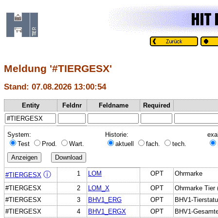
Meldung '#TIERGESX'
Stand: 07.08.2026 13:00:54
Entity
Feldnr
Feldname
Required
System:
Historie:
exa
Test
Prod.
Wart.
aktuell
fach.
tech.
1
LOM
OPT
Ohrmarke
ⓘ
#TIERGESX
#TIERGESX
2
LOM_X
OPT
Ohrmarke Tier (
#TIERGESX
3
BHV1_ERG
OPT
BHV1-Tierstatu
#TIERGESX
4
BHV1_ERGX
OPT
BHV1-Gesamterg