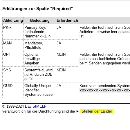
Erklärungen zur Spalte "Required"
Abkürzung
Bedeutung
Erforderlich
PK-x
Primary Key,
JA
Felder, die technisch zum Spe
fortlaufende
Anliefern teilweise leer gela
Nummer x=1..n
ist.
MAN
Mandatory,
JA
Pflichtfeld
OPT
Optional,
NEIN
Felder, die technisch zum Spei
freiwillige
jedoch aus fachlichen Gründe
Angaben
beim Senden angegeben werd
SYS
Systemfeld, wird
NEIN
i.d.R. durch ZDB
gefüllt
GUID
Globally Unique
JA
Kann vom sendenden System ge
Identifier,
xxxxxxxx-xxxx-xxxx-xx
Systemschlüssel
© 1999-2024
Bay.StMELF
verantwortlich für die Durchführung sind die ⯈
Stellen der Länder