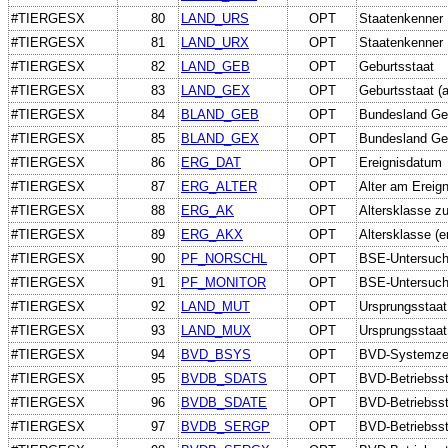
#TIERGESX
80
LAND_URS
OPT
Staatenkenner 
#TIERGESX
81
LAND_URX
OPT
Staatenkenner U
#TIERGESX
82
LAND_GEB
OPT
Geburtsstaat
#TIERGESX
83
LAND_GEX
OPT
Geburtsstaat (a
#TIERGESX
84
BLAND_GEB
OPT
Bundesland Ge
#TIERGESX
85
BLAND_GEX
OPT
Bundesland Geb
#TIERGESX
86
ERG_DAT
OPT
Ereignisdatum
#TIERGESX
87
ERG_ALTER
OPT
Alter am Ereig
#TIERGESX
88
ERG_AK
OPT
Altersklasse 
#TIERGESX
89
ERG_AKX
OPT
Altersklasse (e
#TIERGESX
90
PF_NORSCHL
OPT
BSE-Untersuchu
#TIERGESX
91
PF_MONITOR
OPT
BSE-Untersuchu
#TIERGESX
92
LAND_MUT
OPT
Ursprungsstaat
#TIERGESX
93
LAND_MUX
OPT
Ursprungsstaat 
#TIERGESX
94
BVD_BSYS
OPT
BVD-Systemzeit
#TIERGESX
95
BVDB_SDATS
OPT
BVD-Betriebsst
#TIERGESX
96
BVDB_SDATE
OPT
BVD-Betriebsst
#TIERGESX
97
BVDB_SERGP
OPT
BVD-Betriebsst