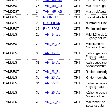
#TAMBEST
22
TAM_MK_AB
OPT
Mastkalb Abga
#TAMBEST
23
TAM_MR_ZU
OPT
Mastrind Zuga
#TAMBEST
24
TAM_MR_AB
OPT
Mastrind Abga
#TAMBEST
25
RD_INUTZ
OPT
Individuelle N
#TAMBEST
26
RD_TEILNR
OPT
Nummer für Bet
#TAMBEST
27
EKALBDAT
OPT
Erstkalbedatu
#TAMBEST
28
TAM_14_ZU
OPT
Milchkühe ab 
Zugangsdatum
#TAMBEST
29
TAM_14_AB
OPT
Milchkühe ab 
Abgangsdatum
#TAMBEST
30
TAM_15_ZU
OPT
Kalb zugegang
Zugangsdatum
#TAMBEST
31
TAM_15_AB
OPT
Kalb zugegang
Abgangsdatum
#TAMBEST
32
TAM_23_ZU
OPT
Rinder - sonst
#TAMBEST
33
TAM_23_AB
OPT
Rinder - sonst
#TAMBEST
34
TAM_26_ZU
OPT
Kälber, eigene
Zugangsdatum
#TAMBEST
35
TAM_26_AB
OPT
Kälber, eigene
Abgangsdatum
#TAMBEST
36
TAM_27_ZU
OPT
Mastrinder, ab
Zugangsdatum