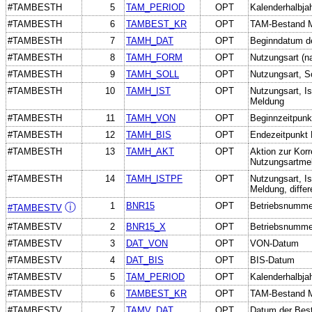
#TAMBESTH
5
TAM_PERIOD
OPT
Kalenderhalbja
#TAMBESTH
6
TAMBEST_KR
OPT
TAM-Bestand M
#TAMBESTH
7
TAMH_DAT
OPT
Beginndatum de
#TAMBESTH
8
TAMH_FORM
OPT
Nutzungsart (
#TAMBESTH
9
TAMH_SOLL
OPT
Nutzungsart, So
#TAMBESTH
10
TAMH_IST
OPT
Nutzungsart, Is
Meldung
#TAMBESTH
11
TAMH_VON
OPT
Beginnzeitpunk
#TAMBESTH
12
TAMH_BIS
OPT
Endezeitpunkt 
#TAMBESTH
13
TAMH_AKT
OPT
Aktion zur Kor
Nutzungsartme
#TAMBESTH
14
TAMH_ISTPF
OPT
Nutzungsart, Is
Meldung, differe
1
BNR15
OPT
Betriebsnumme
ⓘ
#TAMBESTV
#TAMBESTV
2
BNR15_X
OPT
Betriebsnummer
#TAMBESTV
3
DAT_VON
OPT
VON-Datum
#TAMBESTV
4
DAT_BIS
OPT
BIS-Datum
#TAMBESTV
5
TAM_PERIOD
OPT
Kalenderhalbja
#TAMBESTV
6
TAMBEST_KR
OPT
TAM-Bestand M
#TAMBESTV
7
TAMV_DAT
OPT
Datum der Bes