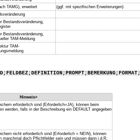
ach TAMG), erweitert
(ggf. mit spezifischen Erweiterungen)
dsveränderung
er Bestandsveränderung,
egister
er Bestandsveränderung,
tueller TAM-Meldung
rektur TAM-
ungsmeldung
D;FELDBEZ;DEFINITION;PROMPT;BEMERKUNG;FORMAT
Hinweis>
ichern erforderlich sind (Erforderlich=JA), können beim
ssen werden, falls in der Beschreibung ein DEFAULT angegeben
chern nicht erforderlich sind (Erforderlich = NEIN), können
n manchmal doch Pflichtfelder sein und müssen dann i.d.R.