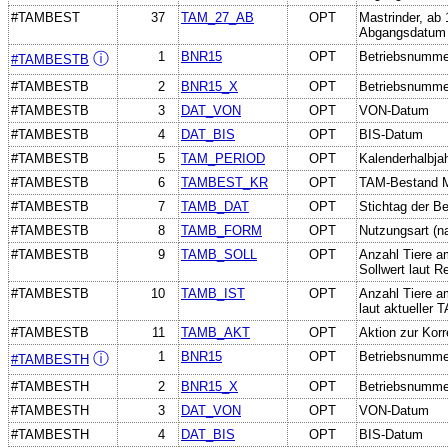
#TAMBEST
37
TAM_27_AB
OPT
Mastrinder, ab
Abgangsdatum
1
BNR15
OPT
Betriebsnumme
ⓘ
#TAMBESTB
#TAMBESTB
2
BNR15_X
OPT
Betriebsnummer
#TAMBESTB
3
DAT_VON
OPT
VON-Datum
#TAMBESTB
4
DAT_BIS
OPT
BIS-Datum
#TAMBESTB
5
TAM_PERIOD
OPT
Kalenderhalbja
#TAMBESTB
6
TAMBEST_KR
OPT
TAM-Bestand M
#TAMBESTB
7
TAMB_DAT
OPT
Stichtag der B
#TAMBESTB
8
TAMB_FORM
OPT
Nutzungsart (n
#TAMBESTB
9
TAMB_SOLL
OPT
Anzahl Tiere a
Sollwert laut R
#TAMBESTB
10
TAMB_IST
OPT
Anzahl Tiere a
laut aktueller
#TAMBESTB
11
TAMB_AKT
OPT
Aktion zur Ko
1
BNR15
OPT
Betriebsnumme
ⓘ
#TAMBESTH
#TAMBESTH
2
BNR15_X
OPT
Betriebsnummer
#TAMBESTH
3
DAT_VON
OPT
VON-Datum
#TAMBESTH
4
DAT_BIS
OPT
BIS-Datum