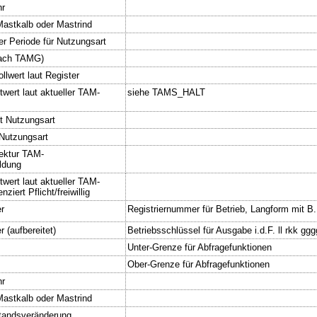
hr
astkalb oder Mastrind
r Periode für Nutzungsart
nach TAMG)
llwert laut Register
twert laut aktueller TAM-
siehe TAMS_HALT
t Nutzungsart
Nutzungsart
rektur TAM-
ldung
twert laut aktueller TAM-
nziert Pflicht/freiwillig
r
Registriernummer für Betrieb, Langform mit B
 (aufbereitet)
Betriebsschlüssel für Ausgabe i.d.F. ll rkk gg
Unter-Grenze für Abfragefunktionen
Ober-Grenze für Abfragefunktionen
hr
astkalb oder Mastrind
tandsveränderung