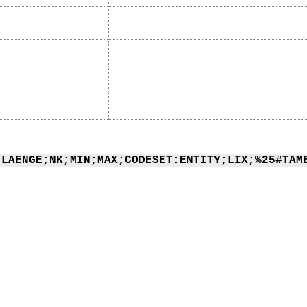
;LAENGE;NK;MIN;MAX;CODESET:ENTITY;LIX;%25#TAM