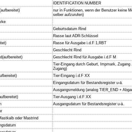
IDENTIFICATION NUMBER
aufbereitet)
nur in Funktionen, wenn der Benutzer keine 
selber aufzurufen)
arke
Geburtsdatum Rind
Rasse laut ADR-Schlüssel
tet)
Rasse für Ausgabe i.d.F 1,RBT
Geschlecht Rind
(aufbereitet)
Geschlecht Rind für Ausgabe i.d.F M
Tier-Eingang durch Geburt, Impmark, Zugang 
Zugang)
ufbereitet)
Tier-Eingang i.d.F XX
m
Eingangsdatum für Bestandsregister u-ä.
Ausgangsmeldung (analog TIER_END + Abga
ufbereitet)
Tier-Ausgang i.d.F XX
m
Ausgangsdatum für Bestandsregister u-ä.
hr
astkalb oder Mastrind
ngsdatum