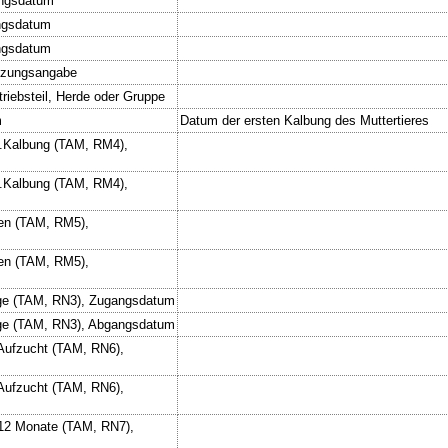
ngsdatum
ngsdatum
ngsdatum
utzungsangabe
riebsteil, Herde oder Gruppe
m
Datum der ersten Kalbung des Muttertieres
1.Kalbung (TAM, RM4),
1.Kalbung (TAM, RM4),
en (TAM, RM5),
en (TAM, RM5),
ige (TAM, RN3), Zugangsdatum
ige (TAM, RN3), Abgangsdatum
 Aufzucht (TAM, RN6),
 Aufzucht (TAM, RN6),
 12 Monate (TAM, RN7),