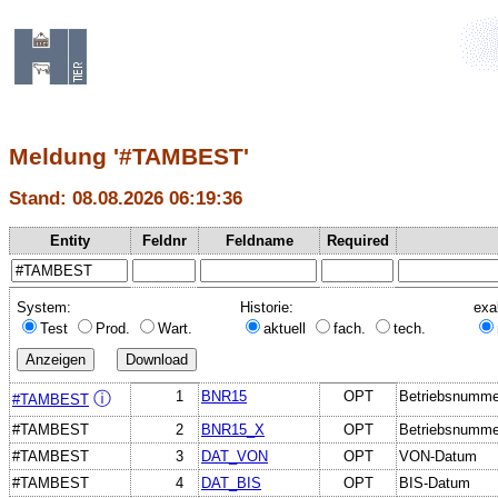
Meldung '#TAMBEST'
Stand: 08.08.2026 06:19:36
Entity
Feldnr
Feldname
Required
System:
Historie:
exa
Test
Prod.
Wart.
aktuell
fach.
tech.
1
BNR15
OPT
Betriebsnumme
ⓘ
#TAMBEST
#TAMBEST
2
BNR15_X
OPT
Betriebsnummer
#TAMBEST
3
DAT_VON
OPT
VON-Datum
#TAMBEST
4
DAT_BIS
OPT
BIS-Datum