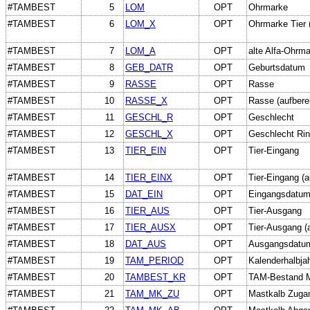
#TAMBEST
5
LOM
OPT
Ohrmarke
#TAMBEST
6
LOM_X
OPT
Ohrmarke Tier (
#TAMBEST
7
LOM_A
OPT
alte Alfa-Ohrm
#TAMBEST
8
GEB_DATR
OPT
Geburtsdatum
#TAMBEST
9
RASSE
OPT
Rasse
#TAMBEST
10
RASSE_X
OPT
Rasse (aufberei
#TAMBEST
11
GESCHL_R
OPT
Geschlecht
#TAMBEST
12
GESCHL_X
OPT
Geschlecht Rind
#TAMBEST
13
TIER_EIN
OPT
Tier-Eingang
#TAMBEST
14
TIER_EINX
OPT
Tier-Eingang (a
#TAMBEST
15
DAT_EIN
OPT
Eingangsdatu
#TAMBEST
16
TIER_AUS
OPT
Tier-Ausgang
#TAMBEST
17
TIER_AUSX
OPT
Tier-Ausgang (a
#TAMBEST
18
DAT_AUS
OPT
Ausgangsdatu
#TAMBEST
19
TAM_PERIOD
OPT
Kalenderhalbja
#TAMBEST
20
TAMBEST_KR
OPT
TAM-Bestand M
#TAMBEST
21
TAM_MK_ZU
OPT
Mastkalb Zuga